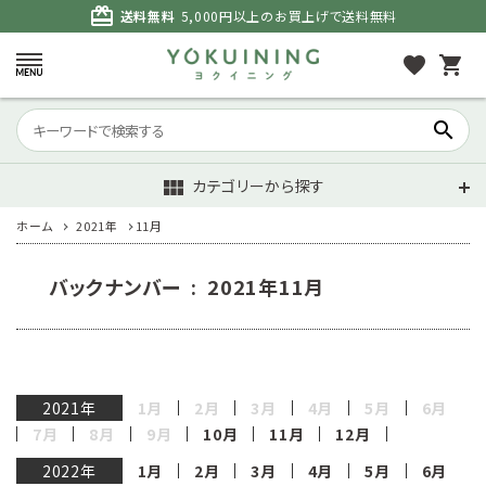
card_giftcard
送料無料
5,000円以上のお買上げで送料無料
favorite
shopping_cart
search
カテゴリーから探す
view_module
ホーム
2021年
11月
バックナンバー : 2021年11月
2021年
1月
2月
3月
4月
5月
6月
7月
8月
9月
10月
11月
12月
2022年
1月
2月
3月
4月
5月
6月