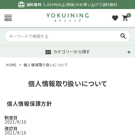
card_giftcard
送料無料
5,000円以上(税抜)のお買い上げで送料無料
0
favorite
shopping_cart
search
カテゴリーから探す
view_module
HOME
個人情報取り扱いについて
個人情報取り扱いについて
個人情報保護方針
制定日
2021/9/10
改訂日
2021/9/10