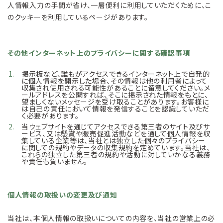
人情報入力の手間が省け、一層便利に利用していただくために、こ
のクッキーを利用しているページがあります。
その他インターネット上のプライバシーに関する確認事項
掲示板など、誰もがアクセスできるインターネット上で自発的
に個人情報を開示した場合、その情報は他の利用者によって
収集され使用される可能性があることに留意してください。メ
ールアドレスを公開すれば、そこに掲示された情報をもとに、
望ましくないメッセージを受け取ることがあります。お客様に
は自己の責任において情報を発信することを認識していただ
く必要があります。
当ウェブサイトを通じてアクセスできる第三者のサイト及びサ
ービス、又は懸賞や販売促進活動などを通して個人情報を収
集している企業等は、当社とは独立した個々のプライバシー
に関しての規約やデータの収集規約を定めています。当社は、
これらの独立した第三者の規約や活動に対していかなる義務
や責任も負いません。
個人情報の取扱いの変更及び通知
当社は、本個人情報の取扱いについての内容を、当社の営業上の必