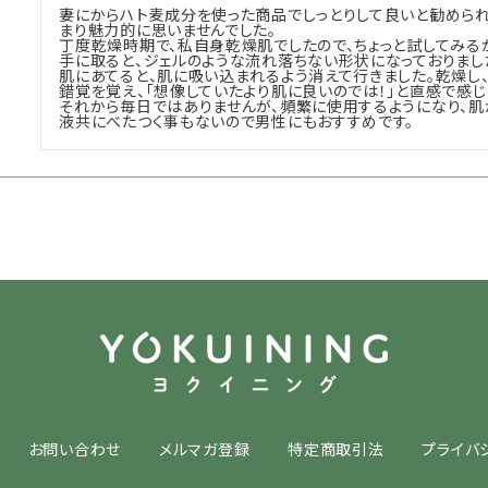
妻にからハト麦成分を使った商品でしっとりして良いと勧めら
まり魅力的に思いませんでした。

丁度乾燥時期で、私自身乾燥肌でしたので、ちょっと試してみるか
手に取ると、ジェルのような流れ落ちない形状になっておりました
肌にあてると、肌に吸い込まれるよう消えて行きました。乾燥し
錯覚を覚え、「想像していたより肌に良いのでは！」と直感で感じま
それから毎日ではありませんが、頻繁に使用するようになり、肌
液共にべたつく事もないので男性にもおすすめです。
お問い合わせ
メルマガ登録
特定商取引法
プライバ