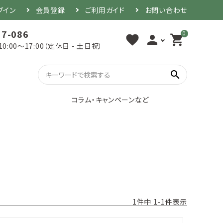
グイン
会員登録
ご利用ガイド
お問い合わせ
17-086
0
favorite
person
shopping_cart
10:00～17:00（定休日 - 土日祝）
search
コラム・キャンペーンなど
1
件中
1
-
1
件表示