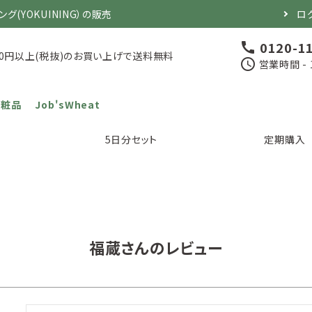
YOKUINING）の販売
ロ
0120-1
call
000円以上(税抜)のお買い上げで送料無料
schedule
営業時間 - 
化粧品
Job'sWheat
5日分セット
定期購入
福蔵さんのレビュー