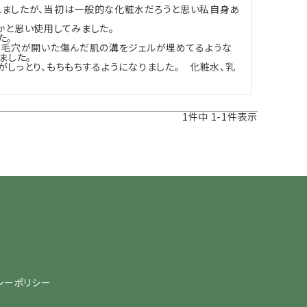
れましたが、当初は一般的な化粧水だろうと思い私自身あ
と思い使用してみました。

。

、毛穴が開いた傷んだ肌の溝をジェルが埋めてるような
した。

がしっとり、もちもちするようになりました。　化粧水、乳
1
件中
1
-
1
件表示
シーポリシー