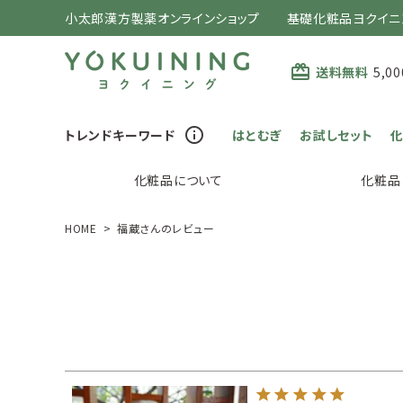
小太郎漢方製薬オンラインショップ 基礎化粧品ヨクイニング(
card_giftcard
送料無料
5,
info_outline
トレンドキーワード
はとむぎ
お試しセット
化粧品について
化粧品
HOME
福蔵さんのレビュー