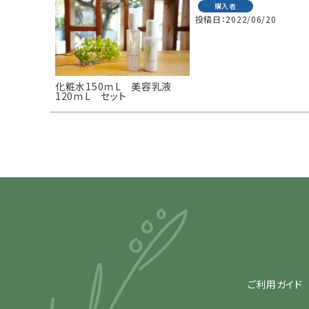
購入者
投稿日
2022/06/20
化粧水150ｍL 美容乳液
120ｍL セット
ご利用ガイド