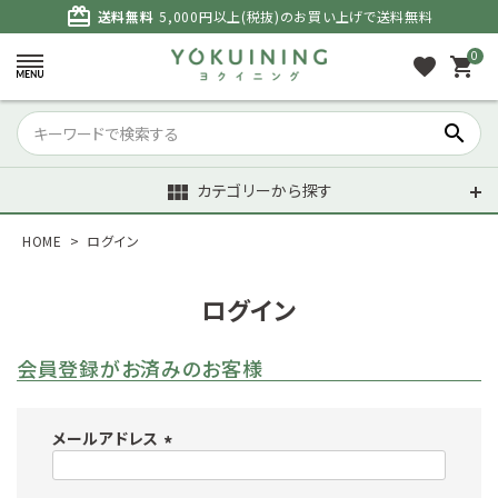
card_giftcard
送料無料
5,000円以上(税抜)のお買い上げで送料無料
0
favorite
shopping_cart
search
カテゴリーから探す
view_module
HOME
ログイン
ログイン
会員登録がお済みのお客様
メールアドレス
(
必